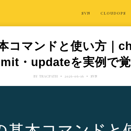
SVN
CLOUDOPS
本コマンドと使い方｜che
mmit・updateを実例で
•
•
BY
TRACPATH
2026-06-16
SVN