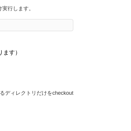
け実行します。
ります）
す
ィレクトリだけをcheckout