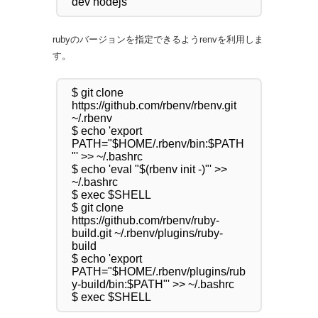
rubyのバージョンを指定できるようrenvを利用しま
す。
$ git clone 
https://github.com/rbenv/rbenv.git 
~/.rbenv

$ echo 'export 
PATH="$HOME/.rbenv/bin:$PATH
"' >> ~/.bashrc

$ echo 'eval "$(rbenv init -)"' >> 
~/.bashrc

$ exec $SHELL

$ git clone 
https://github.com/rbenv/ruby-
build.git ~/.rbenv/plugins/ruby-
build

$ echo 'export 
PATH="$HOME/.rbenv/plugins/rub
y-build/bin:$PATH"' >> ~/.bashrc
