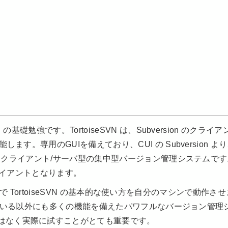
礎勉強です。TortoiseSVN は、Subversion のクライア
ます。専用のGUIを備えており、CUI の Subversion よ
n はクライアント/サーバ型の集中型バージョン管理システムで
するクライアントとなります。
 環境で TortoiseSVN の基本的な使い方を自分のマシンで動作さ
説明している以外にも多くの機能を備えたパワフルなバージョン管理
はなく実際に試すことがとても重要です。