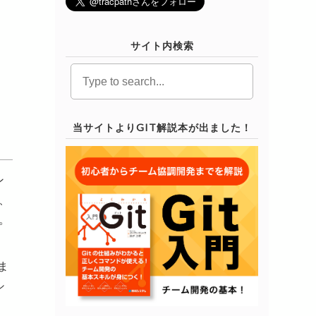
サイト内検索
当サイトよりGIT解説本が出ました！
ン
り、
す。
せま
シ