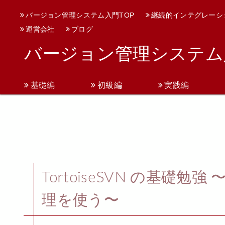
バージョン管理システム入門TOP
継続的インテグレーシ
運営会社
ブログ
バージョン管理システム
基礎編
初級編
実践編
TortoiseSVN の基礎勉強
理を使う〜