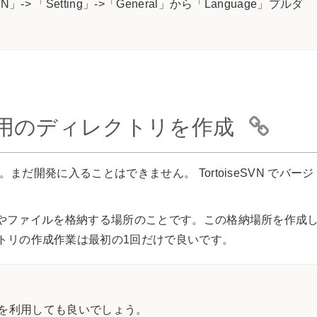
> 「Setting」->「General」から「Language」プルダ
リ用のディレクトリを作成
た。まだ開発に入ることはできません。 TortoiseSVN でバージ
スコードやファイルを格納する場所のことです。この格納場所を作成
トリの作成作業は最初の1回だけで良いです。
トリを利用しても良いでしょう。