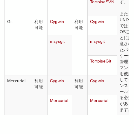
TortoiseSVN
す。
また、
UNIX
Git
利用
Cygwin
利用
Cygwin
では
可能
可能
OSご
とに用
msysgit
msysgit
意され
たパッ
ケージ
TortoiseGit
管理コ
マンド
を使用
してイ
Mercurial
利用
Cygwin
利用
Cygwin
ンスト
可能
可能
ールす
る必要
Mercurial
Mercurial
があり
ます。