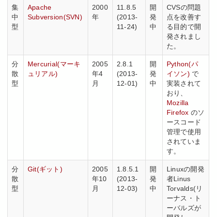
集
Apache
2000
11.8.5
開
CVSの問題
中
Subversion(SVN)
年
(2013-
発
点を改善す
型
11-24)
中
る目的で開
発されまし
た。
分
Mercurial(マーキ
2005
2.8.1
開
Python(パ
散
ュリアル)
年4
(2013-
発
イソン)
で
型
月
12-01)
中
実装されて
おり、
Mozilla
Firefox
のソ
ースコード
管理で使用
されていま
す。
分
Git(ギット)
2005
1.8.5.1
開
Linuxの開発
散
年10
(2013-
発
者Linus
型
月
12-03)
中
Torvalds(リ
ーナス・ト
ーバルズが