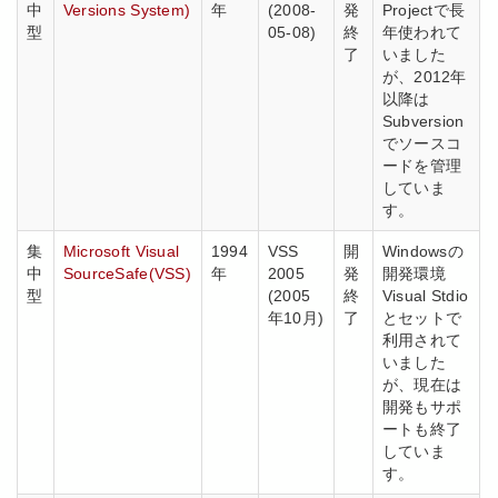
中
Versions System)
年
(2008-
発
Projectで長
型
05-08)
終
年使われて
了
いました
が、2012年
以降は
Subversion
でソースコ
ードを管理
していま
す。
集
Microsoft Visual
1994
VSS
開
Windowsの
中
SourceSafe(VSS)
年
2005
発
開発環境
型
(2005
終
Visual Stdio
年10月)
了
とセットで
利用されて
いました
が、現在は
開発もサポ
ートも終了
していま
す。