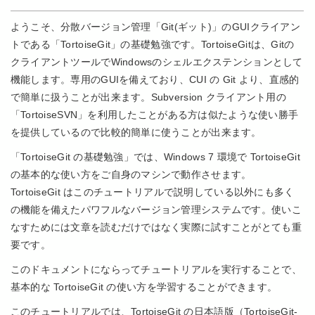
ようこそ、分散バージョン管理「Git(ギット)」のGUIクライアン
トである「TortoiseGit」の基礎勉強です。TortoiseGitは、Gitの
クライアントツールでWindowsのシェルエクステンションとして
機能します。専用のGUIを備えており、CUI の Git より、直感的
で簡単に扱うことが出来ます。Subversion クライアント用の
「TortoiseSVN」を利用したことがある方は似たような使い勝手
を提供しているので比較的簡単に使うことが出来ます。
「TortoiseGit の基礎勉強」では、Windows 7 環境で TortoiseGit
の基本的な使い方をご自身のマシンで動作させます。
TortoiseGit はこのチュートリアルで説明している以外にも多く
の機能を備えたパワフルなバージョン管理システムです。使いこ
なすためには文章を読むだけではなく実際に試すことがとても重
要です。
このドキュメントにならってチュートリアルを実行することで、
基本的な TortoiseGit の使い方を学習することができます。
このチュートリアルでは、TortoiseGit の日本語版（TortoiseGit-