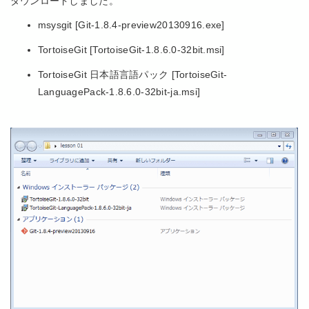
ダウンロードしました。
msysgit [Git-1.8.4-preview20130916.exe]
TortoiseGit [TortoiseGit-1.8.6.0-32bit.msi]
TortoiseGit 日本語言語パック [TortoiseGit-
LanguagePack-1.8.6.0-32bit-ja.msi]