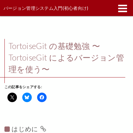
COPY
COPY
COPY
COPY
COPY
COPY
COPY
COPY
バージョン管理システム入門(初心者向け)
TortoiseGit の基礎勉強 〜
TortoiseGit によるバージョン管
理を使う〜
この記事をシェアする:
はじめに