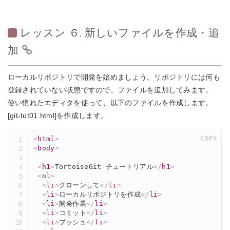
レッスン ６. 新しいファイルを作成・追
加
ローカルリポジトリで開発を始めましょう。リポジトリには何も
登録されていない状態ですので、ファイルを追加してみます。
使い慣れたエディタを使って、以下のファイルを作成します。
[git-tut01.html]を作成します。
<
html
>
COPY
<
body
>
<
h1
>
TortoiseGit チュートリアル
</
h1
>
<
ol
>
<
li
>
クローンして
</
li
>
<
li
>
ローカルリポジトリを作成
</
li
>
<
li
>
開発作業
</
li
>
<
li
>
コミット
</
li
>
<
li
>
プッシュ
</
li
>