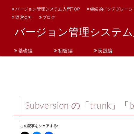
バージョン管理システム入門TOP
継続的インテグレーシ
運営会社
ブログ
バージョン管理システム
基礎編
初級編
実践編
Subversion の「trunk」
この記事をシェアする: