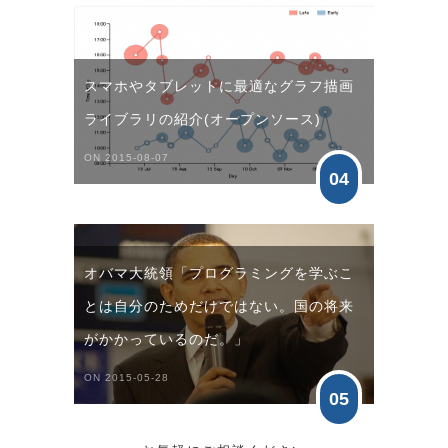
スマホやタブレットに最適なグラフ描画
ライブラリの紹介(オープンソース)
ON 2015-08-07
04
オバマ大統領「プログラミングを学ぶこ
とは自分のためだけではない。国の将来
がかかっているのだ。」
ON 2015-05-28
05