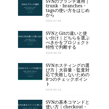
SVNのブランチ運用｜
trunk・branches・
tagsの使い方をはじめ
から
2026-07-06
SVNとGitの違いと使
い分け｜どちらを選ぶ
べきかをプロジェクト
特性で判断する
2026-06-29
SVNホスティングの選
び方｜大容量・監査対
応で失敗しないための
8つのチェックポイン
ト
2026-06-16
SVNの基本コマンドと
使い方｜checkout・