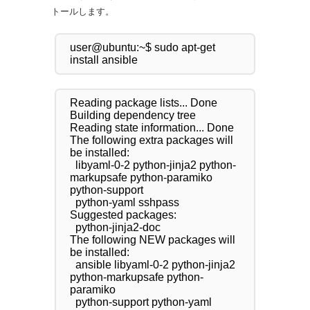
トールします。
user@ubuntu:~$ sudo apt-get 
Reading package lists... Done

Building dependency tree

Reading state information... Done

The following extra packages will 
be installed:

  libyaml-0-2 python-jinja2 python-
markupsafe python-paramiko 
python-support

  python-yaml sshpass

Suggested packages:

  python-jinja2-doc

The following NEW packages will 
be installed:

  ansible libyaml-0-2 python-jinja2 
python-markupsafe python-
paramiko

  python-support python-yaml 