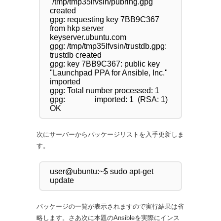
`/tmp/tmp35lfvsin/pubring.gpg' 
created

gpg: requesting key 7BB9C367 
from hkp server 
keyserver.ubuntu.com

gpg: /tmp/tmp35lfvsin/trustdb.gpg: 
trustdb created

gpg: key 7BB9C367: public key 
"Launchpad PPA for Ansible, Inc." 
imported

gpg: Total number processed: 1

gpg:               imported: 1  (RSA: 1)

次にサーバーからパッケージリストを入手更新しま
す。
user@ubuntu:~$ sudo apt-get 
パッケージの一覧が表示されますので実行結果は省
略します。さあ次に本題のAnsibleを実際にインス