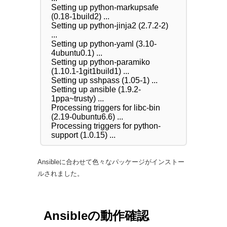
Setting up python-markupsafe 
(0.18-1build2) ...

Setting up python-jinja2 (2.7.2-2) 
...

Setting up python-yaml (3.10-
4ubuntu0.1) ...

Setting up python-paramiko 
(1.10.1-1git1build1) ...

Setting up sshpass (1.05-1) ...

Setting up ansible (1.9.2-
1ppa~trusty) ...

Processing triggers for libc-bin 
(2.19-0ubuntu6.6) ...

Processing triggers for python-
Ansibleに合わせて色々なパッケージがインストー
ルされました。
Ansibleの動作確認