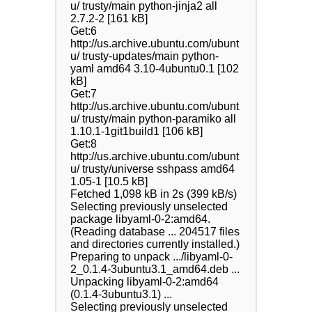
u/ trusty/main python-jinja2 all 
2.7.2-2 [161 kB]

Get:6 
http://us.archive.ubuntu.com/ubunt
u/ trusty-updates/main python-
yaml amd64 3.10-4ubuntu0.1 [102 
kB]

Get:7 
http://us.archive.ubuntu.com/ubunt
u/ trusty/main python-paramiko all 
1.10.1-1git1build1 [106 kB]

Get:8 
http://us.archive.ubuntu.com/ubunt
u/ trusty/universe sshpass amd64 
1.05-1 [10.5 kB]

Fetched 1,098 kB in 2s (399 kB/s)

Selecting previously unselected 
package libyaml-0-2:amd64.

(Reading database ... 204517 files 
and directories currently installed.)

Preparing to unpack .../libyaml-0-
2_0.1.4-3ubuntu3.1_amd64.deb ...

Unpacking libyaml-0-2:amd64 
(0.1.4-3ubuntu3.1) ...

Selecting previously unselected 