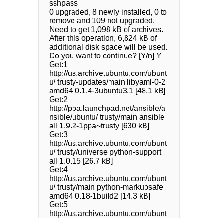
sshpass

0 upgraded, 8 newly installed, 0 to 
remove and 109 not upgraded.

Need to get 1,098 kB of archives.

After this operation, 6,824 kB of 
additional disk space will be used.

Do you want to continue? [Y/n] Y

Get:1 
http://us.archive.ubuntu.com/ubunt
u/ trusty-updates/main libyaml-0-2 
amd64 0.1.4-3ubuntu3.1 [48.1 kB]

Get:2 
http://ppa.launchpad.net/ansible/a
nsible/ubuntu/ trusty/main ansible 
all 1.9.2-1ppa~trusty [630 kB]

Get:3 
http://us.archive.ubuntu.com/ubunt
u/ trusty/universe python-support 
all 1.0.15 [26.7 kB]

Get:4 
http://us.archive.ubuntu.com/ubunt
u/ trusty/main python-markupsafe 
amd64 0.18-1build2 [14.3 kB]

Get:5 
http://us.archive.ubuntu.com/ubunt