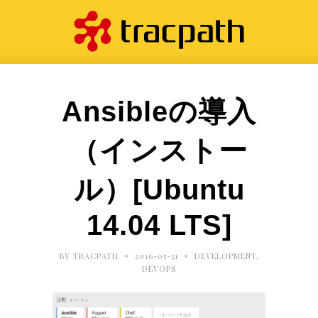
Ansibleの導入
（インストー
ル）[Ubuntu
14.04 LTS]
•
•
BY
TRACPATH
2016-05-31
DEVELOPMENT
,
DEVOPS