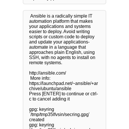
 Ansible is a radically simple IT 
automation platform that makes 
your applications and systems 
easier to deploy. Avoid writing 
scripts or custom code to deploy 
and update your applications- 
automate in a language that 
approaches plain English, using 
SSH, with no agents to install on 
remote systems.

http://ansible.com/

 More info: 
https://launchpad.net/~ansible/+ar
chive/ubuntu/ansible

Press [ENTER] to continue or ctrl-
c to cancel adding it

gpg: keyring 
`/tmp/tmp35lfvsin/secring.gpg' 
created

gpg: keyring 