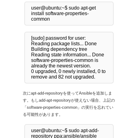
user@ubuntu:~$ sudo apt-get 
install software-properties-
[sudo] password for user:

Reading package lists... Done

Building dependency tree

Reading state information... Done

software-properties-common is 
already the newest version.

0 upgraded, 0 newly installed, 0 to 
次にapt-add-repositoryを使ってAnsibleを追加しま
す。もしadd-apt-repositoryが使えない場合、上記の
「software-properties-common」の実行を忘れてい
る可能性があります。
user@ubuntu:~$ sudo apt-add-