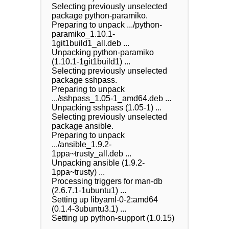
Selecting previously unselected 
package python-paramiko.

Preparing to unpack .../python-
paramiko_1.10.1-
1git1build1_all.deb ...

Unpacking python-paramiko 
(1.10.1-1git1build1) ...

Selecting previously unselected 
package sshpass.

Preparing to unpack 
.../sshpass_1.05-1_amd64.deb ...

Unpacking sshpass (1.05-1) ...

Selecting previously unselected 
package ansible.

Preparing to unpack 
.../ansible_1.9.2-
1ppa~trusty_all.deb ...

Unpacking ansible (1.9.2-
1ppa~trusty) ...

Processing triggers for man-db 
(2.6.7.1-1ubuntu1) ...

Setting up libyaml-0-2:amd64 
(0.1.4-3ubuntu3.1) ...

Setting up python-support (1.0.15) 
...
