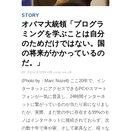
STORY
オバマ大統領「プログラ
ミングを学ぶことは自分
のためだけではない。国
の将来がかかっているの
だ。」
BY
TRACPATH
ON 2015-05-28
(Photo by：Marc Nozell) ここ20年で、イン
ターネットにアクセスできるPCやスマート
フォンが一気に普及し、24時間インターネ
ットに繋がっているのが当たり前になりまし
たが、実際、まだ世の中に存在する99%のモ
ノはインターネットに接続されておらず、次
の数十年で車や家、そして家具など、様々な