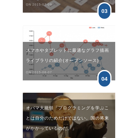
ON 2015-07-09
03
スマホやタブレットに最適なグラフ描画
ライブラリの紹介(オープンソース)
ON 2015-08-07
04
オバマ大統領「プログラミングを学ぶこ
とは自分のためだけではない。国の将来
がかかっているのだ。」